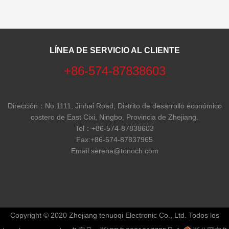
LÍNEA DE SERVICIO AL CLIENTE
+86-574-87838603
Dirección：No.1111, Jinhai Road, Distrito de desarrollo económico
costero de East Cixi, Ningbo, Provincia de Zhejiang.
Tel：
+86-574-87838603
Fax:+86-574-87837965
Email:
serena@tonoch.com
Copyright © 2020 Zhejiang tenuoqi Electronic Co., Ltd. Todos los